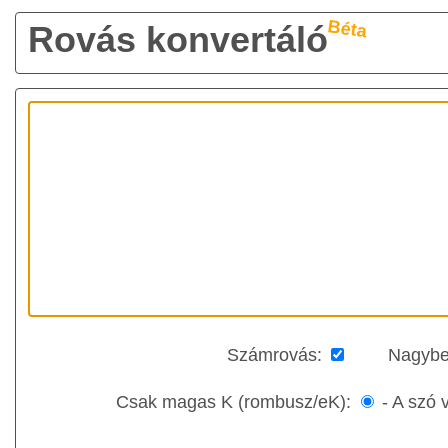
Béta
Rovás konvertáló
Számrovás:
Nagybe
Csak magas K (rombusz/eK):
-
A szó 