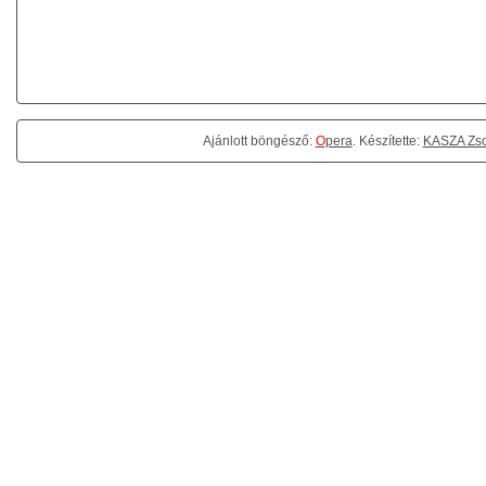
Ajánlott böngésző:
O
pera
. Készítette:
KASZA Zso